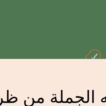
مضارع
 الجملة من ظ
حروف