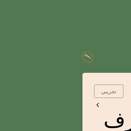
النعت
تجريبي
رف